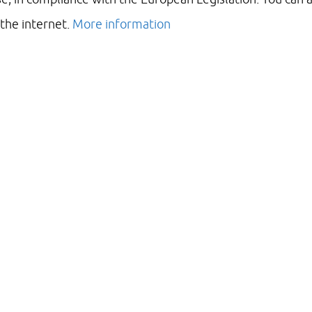
 the internet.
More information
Kantelstuwen Drava -
Hongarije
KWT plaatste in juli 2021 de eerste
twee van een reeks kantelstuwen in
Hongarije. In Hongarije moesten
meerdere grote kantelstuwen
geplaatst worden, om het
waterbeheer op locatie beter te
controleren.