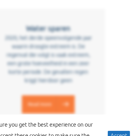
Water sparen
2020, het derde opeenvolgende jaar
waarin droogte extreem is. De
regenval die volgt is vaak extreem,
een grote hoeveelheid in een zeer
korte periode. De gevallen regen
krijgt hierdoor geen
Read more
nsure you get the best experience on our
accept these cookies to make sure the
Accept