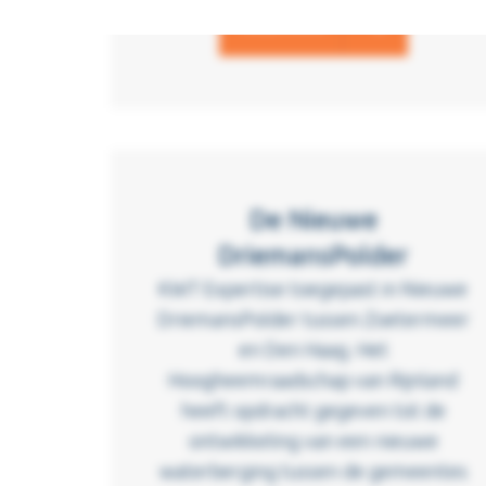
Read more
De Nieuwe
DriemansPolder
KWT Expertise toegepast in Nieuwe
DriemansPolder tussen Zoetermeer
en Den Haag. Het
Hoogheemraadschap van Rijnland
heeft opdracht gegeven tot de
ontwikkeling van een nieuwe
waterberging tussen de gemeentes