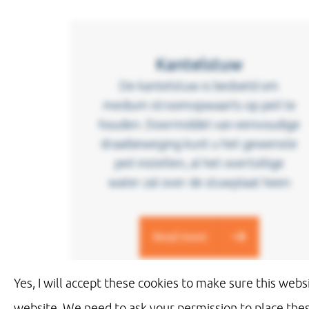
Kantelstuw
De kantelstuw is bedoeld om
medium stroomopwaarts op peil te
houden. Doormiddel van eenvoudige
draaibeweging kunt u het gewenste
peil instellen, al het overtollige
water zal over de stuwplaat heen
Read more
Yes, I will accept these cookies to make sure this webs
website. We need to ask your permission to place thes