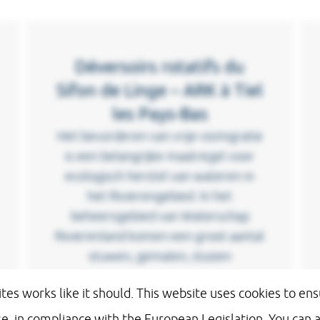
Déversoirs rotatifs du
Sifon de Linge – ARK à Tiel
les Pays-Bas
Het bevorderen van vrije vismigratie
is een belangrijke maatregel voor
ecologisch herstel van wateren in
het Rivierengebied. In het
beheersgebied van Waterschap
Rivierenland komen een groot aantal
stuwen, gemalen, sluizen
ites works like it should. This website uses cookies to e
Read more
e, in compliance with the European Legislation. You can 