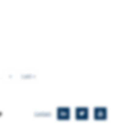
..
»
Last »
LinkedIn
Twitter
Twitter
Contact