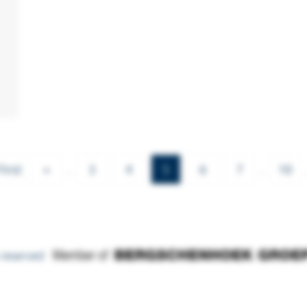
First
«
...
3
4
5
6
7
...
10
.
s reserved