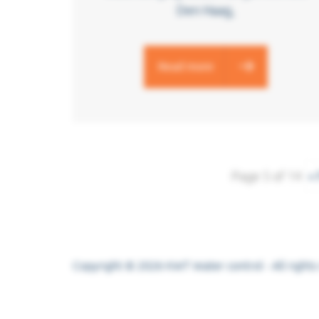
Den Haag,
Read more
Page 5 of 14
« 
Copyright © 2026 KWT Water control - All right