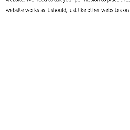
website works as it should, just like other websites on
Water sparen
2020, het derde opeenvolgende jaar
waarin droogte extreem is. De
regenval die volgt is vaak extreem,
een grote hoeveelheid in een zeer
korte periode. De gevallen regen
krijgt hierdoor geen
Read more