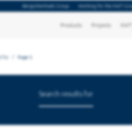
Bergschenhoek Group
Working for the KWT Gr
Products
Projects
KWT
/
d for
Page 5
Search results for