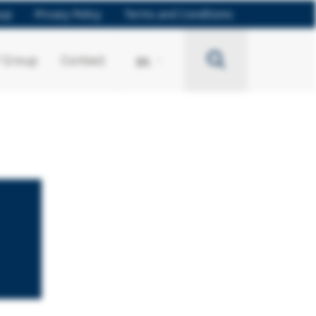
oup
Privacy Policy
Terms and Conditions
Search
 Group
Contact
EN